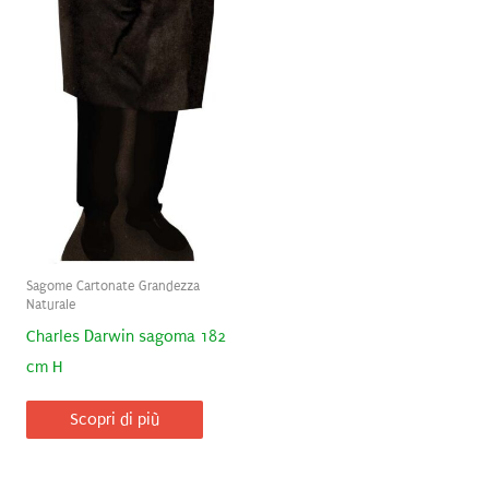
Sagome Cartonate Grandezza
Naturale
Charles Darwin sagoma 182
cm H
Scopri di più