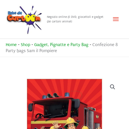
Vai
al
Menu
Negozio online di DVD, giocattoli e gadget
contenuto
dei cartoni animati
princ
Home
-
Shop
-
Gadget, Pignatte e Party Bag
-
Confezione 8
Party bags Sam il Pompiere