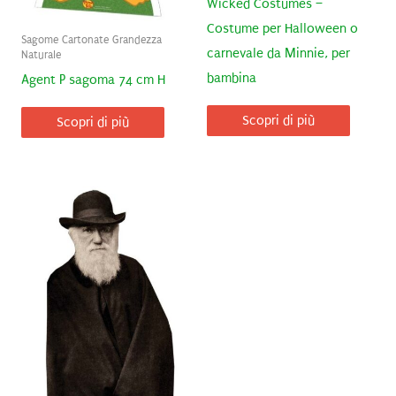
Wicked Costumes –
Costume per Halloween o
Sagome Cartonate Grandezza
carnevale da Minnie, per
Naturale
bambina
Agent P sagoma 74 cm H
Scopri di più
Scopri di più