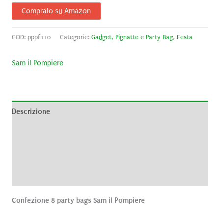
Compralo su Amazon
COD:
pppf110
Categorie:
Gadget, Pignatte e Party Bag
,
Festa
Sam il Pompiere
Descrizione
Informazioni aggiuntive
Brand
Recensioni (0)
Confezione 8 party bags Sam il Pompiere