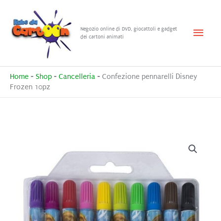
Vai
al
Menu
Negozio online di DVD, giocattoli e gadget
contenuto
dei cartoni animati
princ
Home
-
Shop
-
Cancelleria
-
Confezione pennarelli Disney
Frozen 10pz