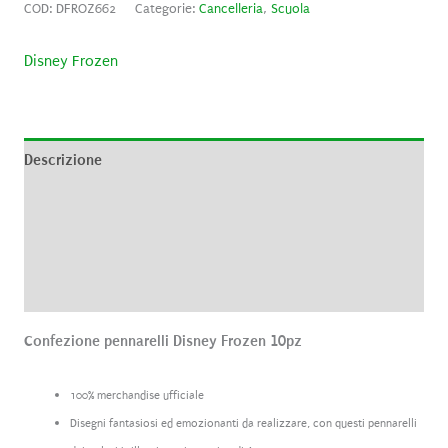
COD:
DFROZ662
Categorie:
Cancelleria
,
Scuola
Disney Frozen
Descrizione
Informazioni aggiuntive
Brand
Recensioni (0)
Confezione pennarelli Disney Frozen 10pz
100% merchandise ufficiale
Disegni fantasiosi ed emozionanti da realizzare, con questi pennarelli