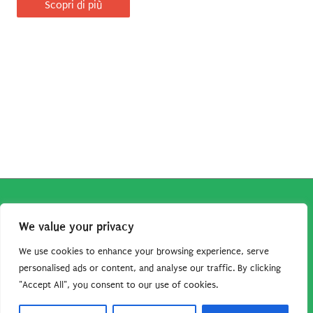
Scopri di più
Copyright © 2026
Robe da Cartoon
| Robe da Cartoon come
We value your privacy
associato Amazon percepisce dei ricavi da acquisti idonei.
Tutti i guadagni sono direttamente reinvestiti in questo sito
We use cookies to enhance your browsing experience, serve
personalised ads or content, and analyse our traffic. By clicking
per continuare a condividere tutorial e risorse per gli amanti
"Accept All", you consent to our use of cookies.
dei cartoon. Grazie per il vostro sostegno!