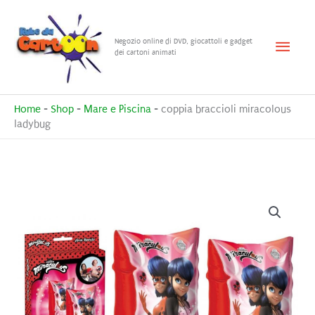
Vai
al
Menu
Negozio online di DVD, giocattoli e gadget
contenuto
dei cartoni animati
princ
Home
-
Shop
-
Mare e Piscina
-
coppia braccioli miracolous
ladybug