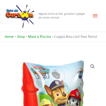
Vai
al
Menu
Negozio online di DVD, giocattoli e gadget
contenuto
dei cartoni animati
princ
Home
-
Shop
-
Mare e Piscina
-
Coppia Braccioli Paw Patrol