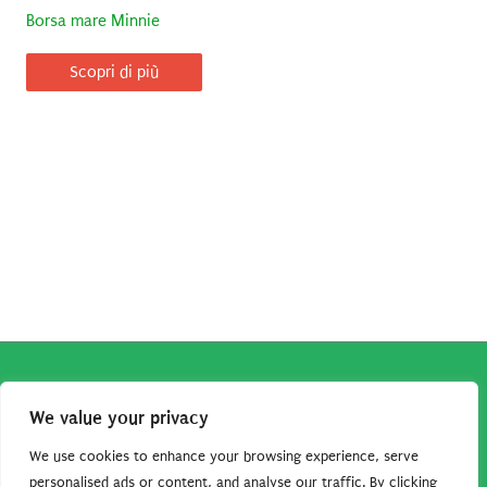
Borsa mare Minnie
Scopri di più
Copyright © 2026
Robe da Cartoon
| Robe da Cartoon come
We value your privacy
associato Amazon percepisce dei ricavi da acquisti idonei.
Tutti i guadagni sono direttamente reinvestiti in questo sito
We use cookies to enhance your browsing experience, serve
per continuare a condividere tutorial e risorse per gli amanti
personalised ads or content, and analyse our traffic. By clicking