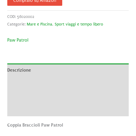
Compralo su Amazon
COD:
56020002
Categorie:
Mare e Piscina
,
Sport viaggi e tempo libero
Paw Patrol
Descrizione
Informazioni aggiuntive
Brand
Recensioni (0)
Coppia Braccioli Paw Patrol