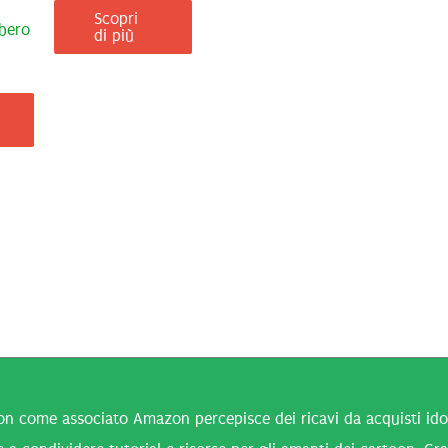
Scopri
bero
di più
n come associato Amazon percepisce dei ricavi da acquisti idone