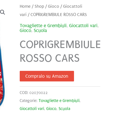
Home
/
Shop
/
Gioco
/
Giocattoli
vari
/ COPRIGREMBIULE ROSSO CARS
Tovagliette e Grembiuli
,
Giocattoli vari
,
Gioco
,
Scuola
COPRIGREMBIULE
ROSSO CARS
Compralo su Amazon
COD:
02070022
Categorie:
Tovagliette e Grembiuli
,
Giocattoli vari
,
Gioco
,
Scuola