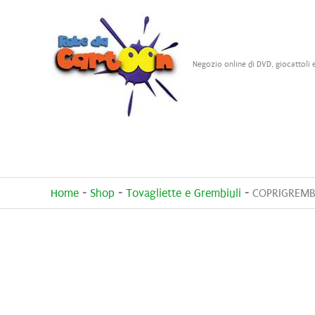
Vai
al
contenuto
Negozio online di DVD, giocattoli 
Home
-
Shop
-
Tovagliette e Grembiuli
-
COPRIGREMB