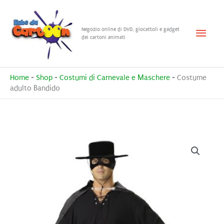
Vai
al
Menu
Negozio online di DVD, giocattoli e gadget
contenuto
dei cartoni animati
princ
Home
-
Shop
-
Costumi di Carnevale e Maschere
-
Costume
adulto Bandido