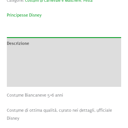
Categorie:
Costumi di Carnevale e Maschere
,
Festa
Principesse Disney
Descrizione
Informazioni aggiuntive
Brand
Recensioni (0)
Costume Biancaneve 5-6 anni
Costume di ottima qualità, curato nei dettagli, ufficiale
Disney