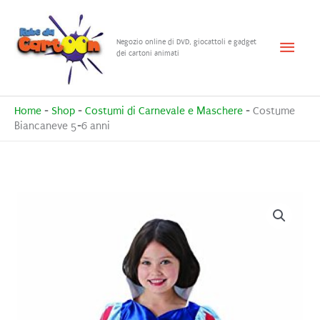
Vai
al
Menu
Negozio online di DVD, giocattoli e gadget
contenuto
dei cartoni animati
princ
Home
-
Shop
-
Costumi di Carnevale e Maschere
-
Costume
Biancaneve 5-6 anni