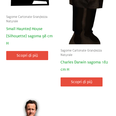
Sagome Cartonate Grandezza
Naturale
Small Haunted House
(Silhouette) sagoma 98 cm
H
Sagome Cartonate Grandezza
Naturale
Scopri di più
Charles Darwin sagoma 182
cm H
Scopri di più