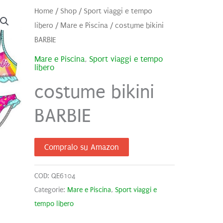
Home
/
Shop
/
Sport viaggi e tempo
libero
/
Mare e Piscina
/ costume bikini
BARBIE
Mare e Piscina
,
Sport viaggi e tempo
libero
costume bikini
BARBIE
Compralo su Amazon
COD:
QE6104
Categorie:
Mare e Piscina
,
Sport viaggi e
tempo libero