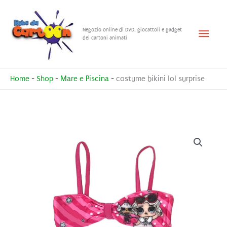
Vai
al
Menu
Negozio online di DVD, giocattoli e gadget
contenuto
dei cartoni animati
princ
Home
-
Shop
-
Mare e Piscina
-
costume bikini lol surprise