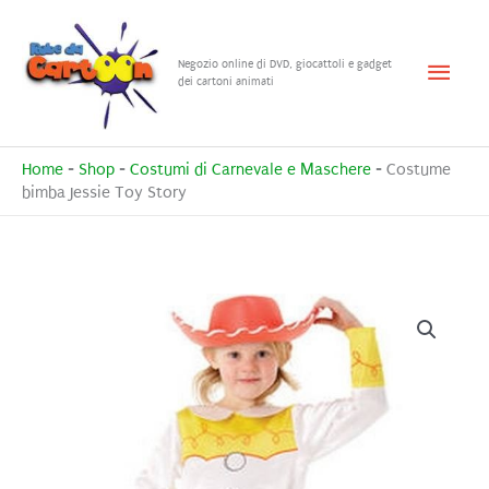
Vai
al
Menu
Negozio online di DVD, giocattoli e gadget
contenuto
dei cartoni animati
princ
Home
-
Shop
-
Costumi di Carnevale e Maschere
-
Costume
bimba Jessie Toy Story