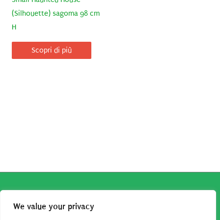
(Silhouette) sagoma 98 cm
H
Scopri di più
Copyright © 2026
Robe da Cartoon
| Robe da Cartoon come
We value your privacy
associato Amazon percepisce dei ricavi da acquisti idonei.