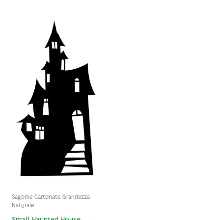
Sagome Cartonate Grandezza
Naturale
Small Haunted House