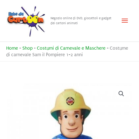
Vai
al
Menu
Negozio online di DVD, giocattoli e gadget
contenuto
dei cartoni animati
princ
Home
-
Shop
-
Costumi di Carnevale e Maschere
-
Costume
di carnevale Sam il Pompiere 1-2 anni