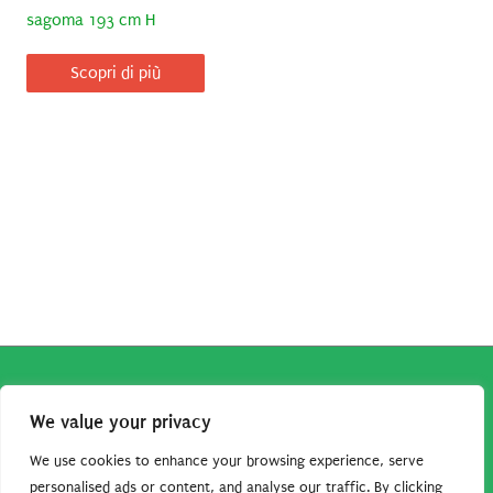
sagoma 193 cm H
Scopri di più
Copyright © 2026
Robe da Cartoon
| Robe da Cartoon come
We value your privacy
associato Amazon percepisce dei ricavi da acquisti idonei.
Tutti i guadagni sono direttamente reinvestiti in questo sito
We use cookies to enhance your browsing experience, serve
per continuare a condividere tutorial e risorse per gli amanti
personalised ads or content, and analyse our traffic. By clicking