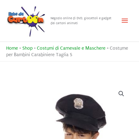
Vai
al
Menu
Negozio online di DVD, giocattoli e gadget
contenuto
dei cartoni animati
princ
Home
-
Shop
-
Costumi di Carnevale e Maschere
-
Costume
per Bambini Carabiniere Taglia S