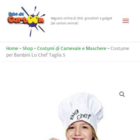
Vai
al
Menu
Negozio online di DVD, giocattoli e gadget
contenuto
dei cartoni animati
princ
Home
-
Shop
-
Costumi di Carnevale e Maschere
-
Costume
per Bambini Lo Chef Taglia S