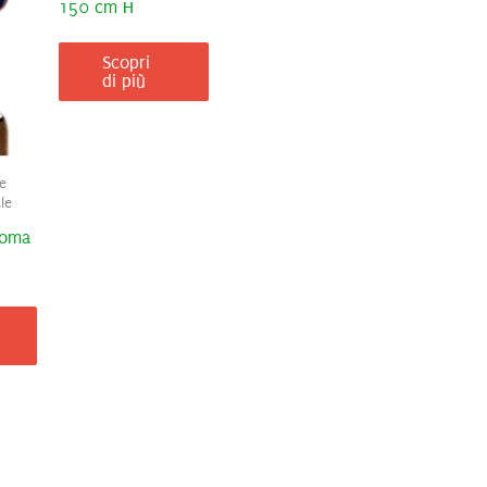
150 cm H
Scopri
di più
e
le
goma