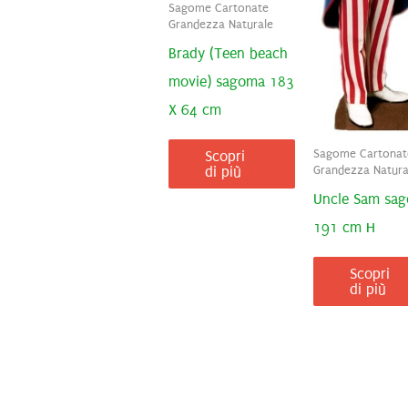
Sagome Cartonate
Grandezza Naturale
Brady (Teen beach
movie) sagoma 183
X 64 cm
Sagome Cartonat
Scopri
di più
Grandezza Natura
Uncle Sam sa
191 cm H
Scopri
di più