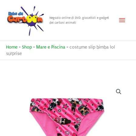
Vai
al
Menu
Negozio online di DVD, giocattoli e gadget
contenuto
dei cartoni animati
princ
Home
-
Shop
-
Mare e Piscina
-
costume slip bimba lol
surprise