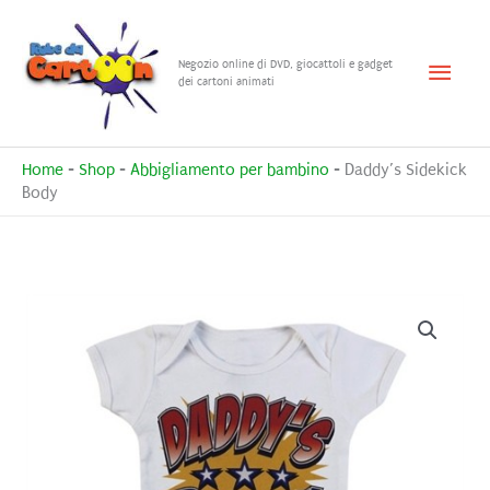
Vai
al
Menu
Negozio online di DVD, giocattoli e gadget
contenuto
dei cartoni animati
princ
Home
-
Shop
-
Abbigliamento per bambino
-
Daddy’s Sidekick
Body