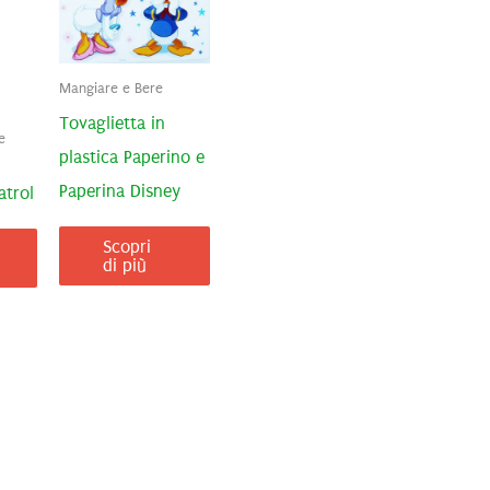
Mangiare e Bere
Tovaglietta in
e
plastica Paperino e
Paperina Disney
atrol
Scopri
di più