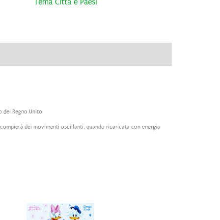
Tema Città e Paesi
ve
Brand
Recensioni (0)
o del Regno Unito
 compierà dei movimenti oscillanti, quando ricaricata con energia