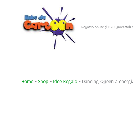
Vai
al
contenuto
Negozio online di DVD, giocattoli 
Home
-
Shop
-
Idee Regalo
-
Dancing Queen a energia