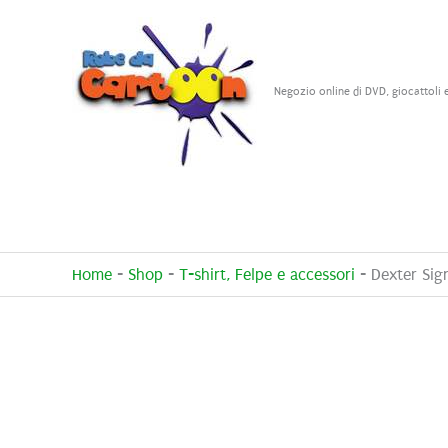
Vai
al
contenuto
Negozio online di DVD, giocattoli 
Home
-
Shop
-
T-shirt, Felpe e accessori
-
Dexter Sig