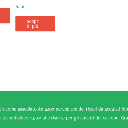
Nani
Scopri
di più
n come associato Amazon percepisce dei ricavi da acquisti idone
 a condividere tutorial e risorse per gli amanti dei cartoon. Gra