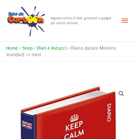
Vai
al
Menu
Negozio online di DVD, giocattoli e gadget
contenuto
dei cartoni animati
princ
Home
-
Shop
-
Diari e Astucci
-
Diario datato Minions
standard 12 mesi