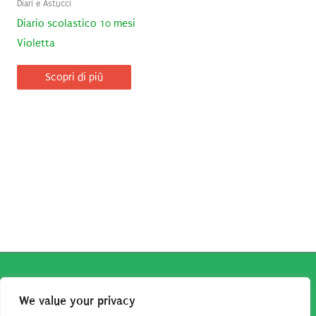
Diari e Astucci
Diario scolastico 10 mesi
Violetta
Scopri di più
Copyright © 2026
Robe da Cartoon
| Robe da Cartoon come
We value your privacy
associato Amazon percepisce dei ricavi da acquisti idonei.