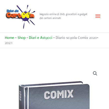
Vai
al
Menu
Negozio online di DVD, giocattoli e gadget
contenuto
dei cartoni animati
princ
Home
-
Shop
-
Diari e Astucci
-
Diario scuola Comix 2020-
2021