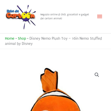
Vai
al
Menu
Negozio online di DVD, giocattoli e gadget
contenuto
dei cartoni animati
princ
Home
-
Shop
-
Disney Nemo Plush Toy – 16in Nemo Stuffed
animal by Disney