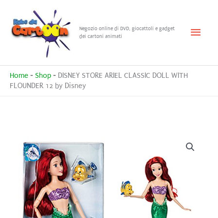
Vai
al
Menu
Negozio online di DVD, giocattoli e gadget
contenuto
dei cartoni animati
princ
Home
-
Shop
-
DISNEY STORE ARIEL CLASSIC DOLL WITH
FLOUNDER 12 by Disney