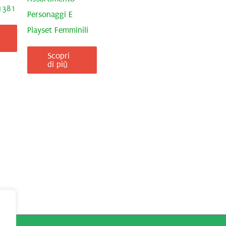
41381
Personaggi E
Playset Femminili
Scopri
di più