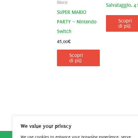
Gioco
Salvataggio, 
SUPER MARIO
Scopri
PARTY – Nintendo
di più
Switch
45,00
€
Scopri
di più
We value your privacy
We use cookies to enhance your browsing experience, serve