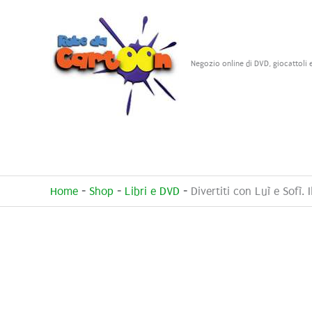
Vai
al
contenuto
Negozio online di DVD, giocattoli 
Home
-
Shop
-
Libri e DVD
-
Divertiti con Luì e Sofì.