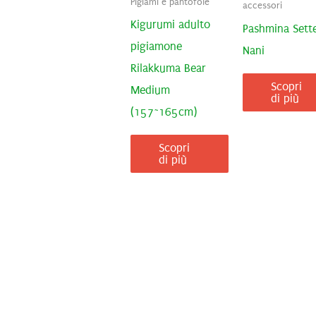
Pigiami e pantofole
accessori
Kigurumi adulto
Pashmina Sett
pigiamone
Nani
Rilakkuma Bear
Scopri
Medium
di più
(157~165cm)
Scopri
di più