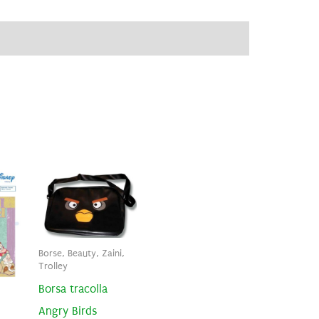
ve
Brand
Recensioni (0)
Borse, Beauty, Zaini,
Trolley
Borsa tracolla
Angry Birds