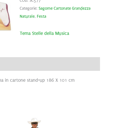
COD:
SC577
Categorie:
Sagome Cartonate Grandezza
Naturale
,
Festa
Tema Stelle della Musica
ve
Brand
Recensioni (0)
a in cartone stand-up 186 X 101 cm