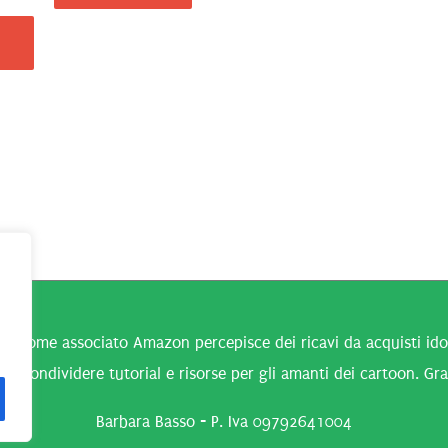
n come associato Amazon percepisce dei ricavi da acquisti idone
 a condividere tutorial e risorse per gli amanti dei cartoon. Gra
Barbara Basso - P. Iva 09792641004