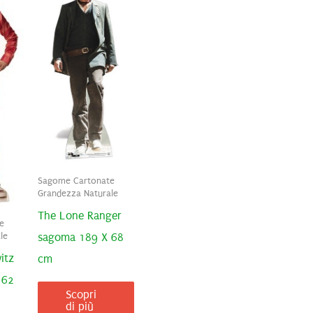
Sagome Cartonate
Grandezza Naturale
The Lone Ranger
e
sagoma 189 X 68
le
itz
cm
 62
Scopri
di più