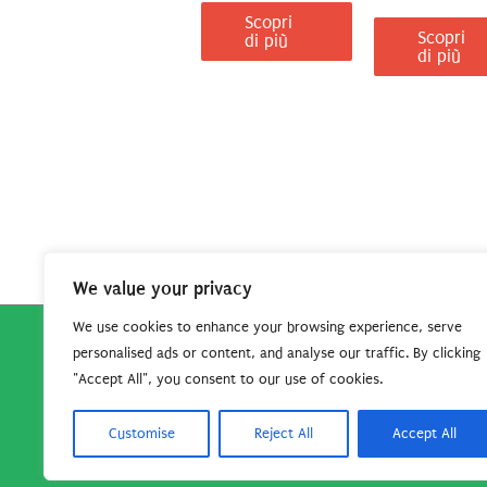
Scopri
Scopri
di più
di più
We value your privacy
We use cookies to enhance your browsing experience, serve
personalised ads or content, and analyse our traffic. By clicking
Copyright © 2026
Robe da Cartoon
| Robe da Cartoo
"Accept All", you consent to our use of cookies.
questo sito per continuare
Customise
Reject All
Accept All