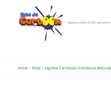
Vai
al
contenuto
Negozio online di DVD, giocattoli 
Home
-
Shop
-
Sagome Cartonate Grandezza Natural