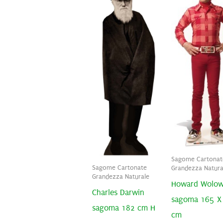
Sagome Cartonat
Sagome Cartonate
Grandezza Natura
Grandezza Naturale
Howard Wolow
Charles Darwin
sagoma 165 X
sagoma 182 cm H
cm