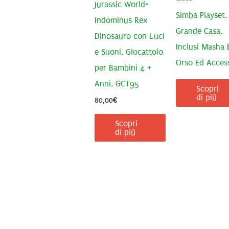
Jurassic World-
Simba Playset,
Indominus Rex
Grande Casa,
Dinosauro con Luci
Inclusi Masha 
e Suoni, Giocattolo
Orso Ed Acces
per Bambini 4 +
Anni, GCT95
Scopri
di più
80,00
€
Scopri
di più