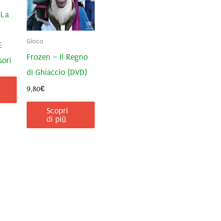
 La
Gioco
E
Frozen – Il Regno
sori
di Ghiaccio (DVD)
9,80
€
Scopri
di più