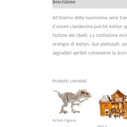
Descrizione
Informazioni aggiunti
All’interno della nuovissima serie Ev
d’amore clandestina poichè Ashlyn app
fazione dei ribelli. La confezione in
orologio di Ashlyn, due piedistalli, u
segnalibri apribili contenente la stor
Prodotti correlati
Action Figures
Gioco