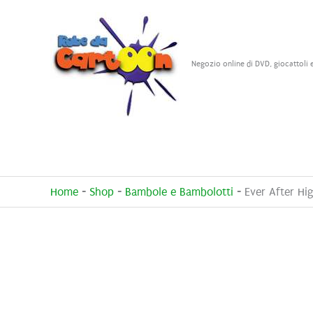
Vai
al
contenuto
Negozio online di DVD, giocattoli 
Home
-
Shop
-
Bambole e Bambolotti
-
Ever After Hi