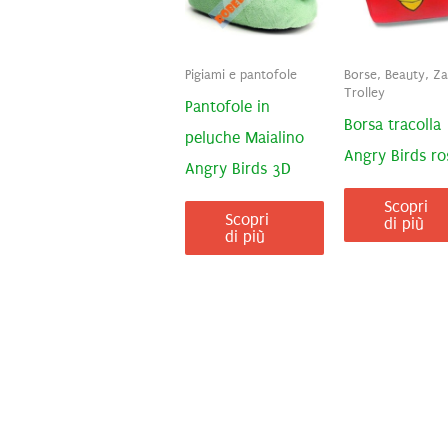
Pigiami e pantofole
Borse, Beauty, Zai
Trolley
Pantofole in
Borsa tracolla
peluche Maialino
Angry Birds ro
Angry Birds 3D
Scopri
Scopri
di più
di più