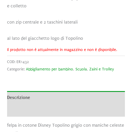
e colletto
con zip centrale e 2 taschini laterali
al lato del giacchetto logo di Topolino
Il prodotto non è attualmente in magazzino e non è disponibile.
COD:
ER1432
Categorie:
Abbigliamento per bambino
,
Scuola
,
Zaini e Trolley
Descrizione
Recensioni (0)
felpa in cotone Disney Topolino grigio con maniche celeste