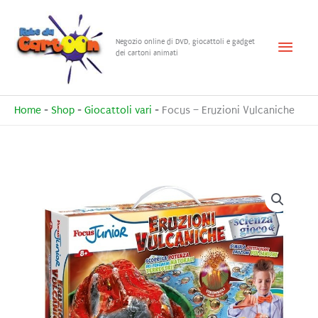
Vai
al
Menu
Negozio online di DVD, giocattoli e gadget
contenuto
dei cartoni animati
princ
Home
-
Shop
-
Giocattoli vari
-
Focus – Eruzioni Vulcaniche