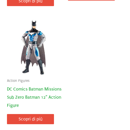
Scopri di più
79,99€.
72,88€.
Action Figures
DC Comics Batman Missions
Sub Zero Batman 12″ Action
Figure
Scopri di più