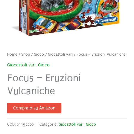
Home
/
Shop
/
Gioco
/
Giocattoli vari
/ Focus – Eruzioni Vulcaniche
Giocattoli vari
,
Gioco
Focus – Eruzioni
Vulcaniche
Compralo su Amazon
COD:
01152700
Categorie:
Giocattoli vari
,
Gioco