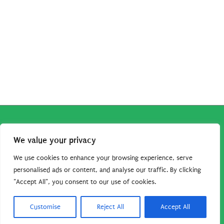
Copyright © 2026
Robe da Cartoon
| Robe da Cartoon come
We value your privacy
associato Amazon percepisce dei ricavi da acquisti idonei.
Tutti i guadagni sono direttamente reinvestiti in questo sito
We use cookies to enhance your browsing experience, serve
per continuare a condividere tutorial e risorse per gli amanti
personalised ads or content, and analyse our traffic. By clicking
"Accept All", you consent to our use of cookies.
dei cartoon. Grazie per il vostro sostegno!
Barbara Basso - P. Iva 09792641004
Customise
Reject All
Accept All