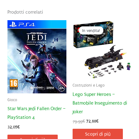
Prodotti correlati
In vendita!
In vendita!
Costruzioni e Lego
Lego Super Heroes –
Gioco
Batmobile Inseguimento di
Star Wars Jedi Fallen Order –
Joker
PlayStation 4
Il
Il
79,99
€
72,88
€
prezzo
prezzo
32,05
€
originale
attuale
Scopri di più
era:
è: