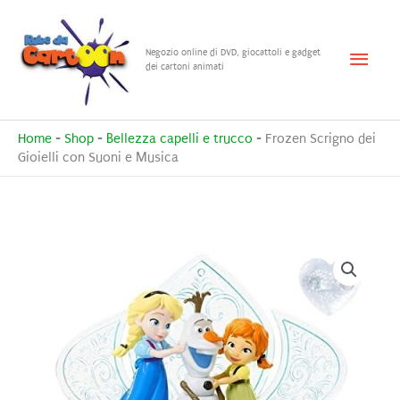
Vai
al
Menu
Negozio online di DVD, giocattoli e gadget
contenuto
dei cartoni animati
princ
Home
-
Shop
-
Bellezza capelli e trucco
-
Frozen Scrigno dei
Gioielli con Suoni e Musica