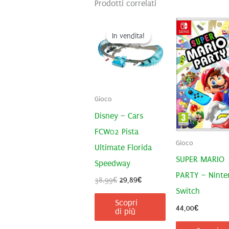
Prodotti correlati
In vendita!
In vendita!
Gioco
Disney – Cars
FCW02 Pista
Gioco
Ultimate Florida
SUPER MARIO
Speedway
PARTY – Ninte
Il
Il
38,99
€
29,89
€
prezzo
prezzo
Switch
originale
attuale
Scopri
44,00
€
era:
è:
di più
38,99€.
29,89€.