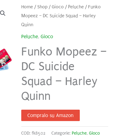
Home
/
Shop
/
Gioco
/
Peluche
/ Funko
Mopeez – DC Suicide Squad – Harley
Quinn
Peluche
,
Gioco
Funko Mopeez –
DC Suicide
Squad – Harley
Quinn
Compralo su Amazon
COD:
fk8502
Categorie:
Peluche
,
Gioco