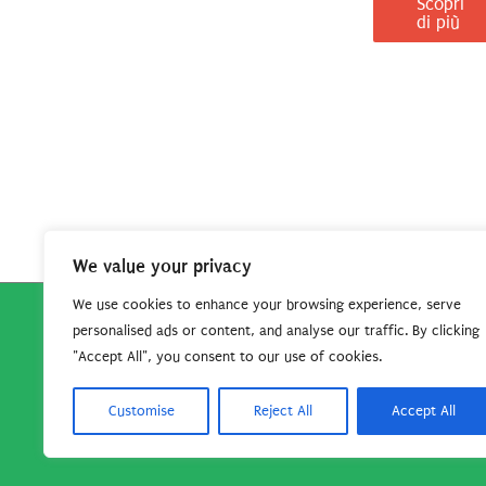
Scopri
di più
We value your privacy
We use cookies to enhance your browsing experience, serve
personalised ads or content, and analyse our traffic. By clicking
Copyright © 2026
Robe da Cartoon
| Robe da Cartoo
"Accept All", you consent to our use of cookies.
questo sito per continuare
Customise
Reject All
Accept All