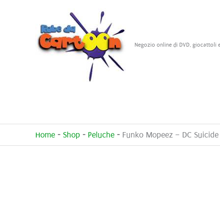
Vai
al
contenuto
Negozio online di DVD, giocattoli 
Home
-
Shop
-
Peluche
-
Funko Mopeez – DC Suicide