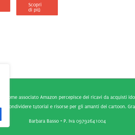
Scopri
di più
n come associato Amazon percepisce dei ricavi da acquisti idone
 a condividere tutorial e risorse per gli amanti dei cartoon. Gra
Barbara Basso - P. Iva 09792641004