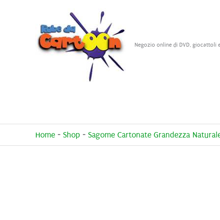
Vai
al
contenuto
Negozio online di DVD, giocattoli 
Home
-
Shop
-
Sagome Cartonate Grandezza Natural