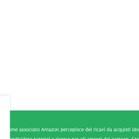
n come associato Amazon percepisce dei ricavi da acquisti idone