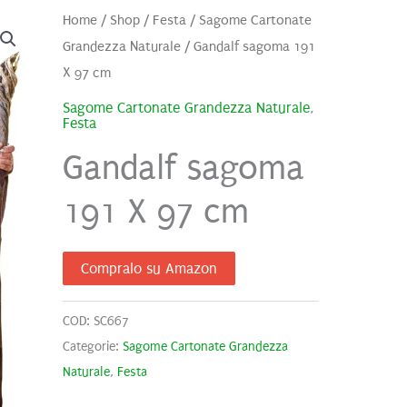
Home
/
Shop
/
Festa
/
Sagome Cartonate
Grandezza Naturale
/ Gandalf sagoma 191
X 97 cm
Sagome Cartonate Grandezza Naturale
,
Festa
Gandalf sagoma
191 X 97 cm
Compralo su Amazon
COD:
SC667
Categorie:
Sagome Cartonate Grandezza
Naturale
,
Festa