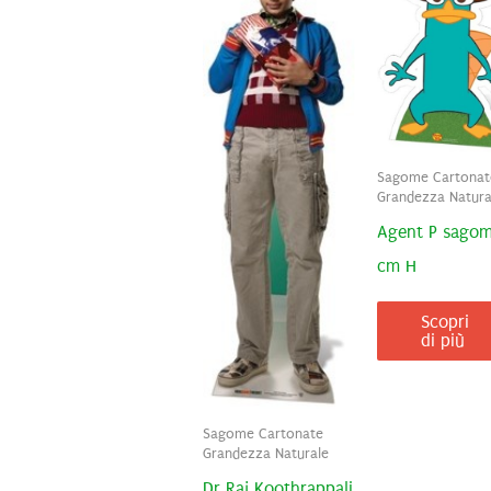
Sagome Cartonat
Grandezza Natura
Agent P sago
cm H
Scopri
di più
Sagome Cartonate
Grandezza Naturale
Dr Raj Koothrappali