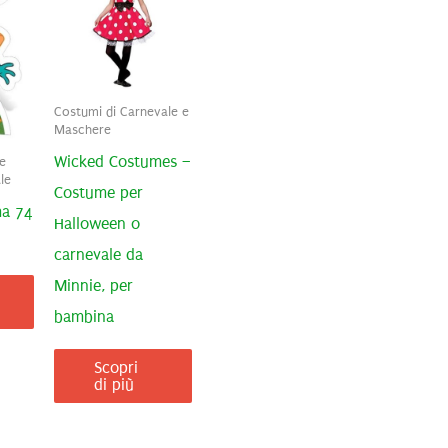
Costumi di Carnevale e
Maschere
Wicked Costumes –
e
le
Costume per
ma 74
Halloween o
carnevale da
Minnie, per
bambina
Scopri
di più