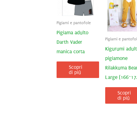
Pigiami e pantofole
Pigiama adulto
Pigiami e pantofo
Darth Vader
Kigurumi adul
manica corta
pigiamone
Scopri
Rilakkuma Bea
di più
Large (166~1
Scopri
di più