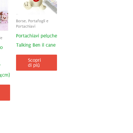
Borse, Portafogli e
Portachiavi
Portachiavi peluche
le
Talking Ben il cane
to
Scopri
di più
r
74cm)