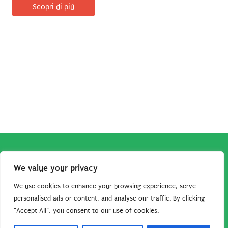
Scopri di più
Copyright © 2026
Robe da Cartoon
| Robe da Cartoon come
We value your privacy
associato Amazon percepisce dei ricavi da acquisti idonei.
Tutti i guadagni sono direttamente reinvestiti in questo sito
We use cookies to enhance your browsing experience, serve
per continuare a condividere tutorial e risorse per gli amanti
personalised ads or content, and analyse our traffic. By clicking
"Accept All", you consent to our use of cookies.
dei cartoon. Grazie per il vostro sostegno!