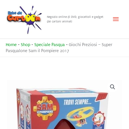
Vai
al
Menu
Negozio online di DVD, giocattoli e gadget
contenuto
dei cartoni animati
princ
Home
-
Shop
-
Speciale Pasqua
-
Giochi Preziosi – Super
Pasqualone Sam il Pompiere 2017