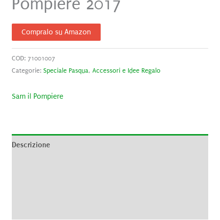
Pompiere 2017
Compralo su Amazon
COD:
71001007
Categorie:
Speciale Pasqua
,
Accessori e Idee Regalo
Sam il Pompiere
Descrizione
Informazioni aggiuntive
Brand
Recensioni (0)