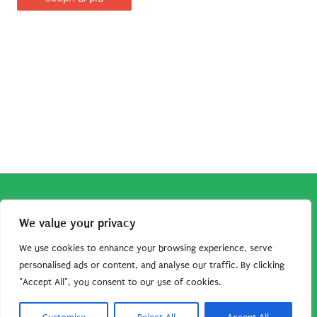
Copyright © 2026
Robe da Cartoon
| Robe da Cartoon come
We value your privacy
associato Amazon percepisce dei ricavi da acquisti idonei.
Tutti i guadagni sono direttamente reinvestiti in questo sito
We use cookies to enhance your browsing experience, serve
per continuare a condividere tutorial e risorse per gli amanti
personalised ads or content, and analyse our traffic. By clicking
"Accept All", you consent to our use of cookies.
dei cartoon. Grazie per il vostro sostegno!
Barbara Basso - P. Iva 09792641004