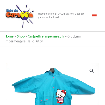
Vai
al
Menu
Negozio online di DVD, giocattoli e gadget
contenuto
dei cartoni animati
princ
Home
-
Shop
-
Ombrelli e Impermeabili
-
Giubbino
impermeabile Hello Kitty