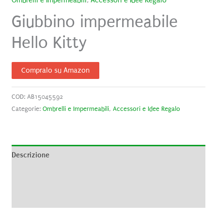
Ombrelli e Impermeabili
,
Accessori e Idee Regalo
Giubbino impermeabile
Hello Kitty
Compralo su Amazon
COD:
AB15045592
Categorie:
Ombrelli e Impermeabili
,
Accessori e Idee Regalo
Descrizione
Informazioni aggiuntive
Recensioni (0)