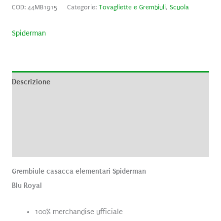
COD:
44MB1915
Categorie:
Tovagliette e Grembiuli
,
Scuola
Spiderman
Descrizione
Informazioni aggiuntive
Brand
Recensioni (0)
Grembiule casacca elementari Spiderman
Blu Royal
100% merchandise ufficiale