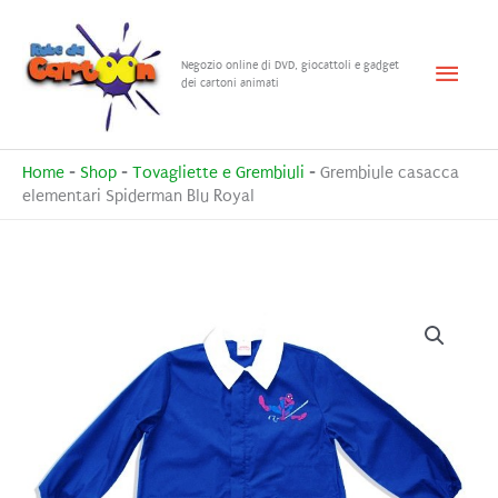
Vai
al
Menu
Negozio online di DVD, giocattoli e gadget
contenuto
dei cartoni animati
princ
Home
-
Shop
-
Tovagliette e Grembiuli
-
Grembiule casacca
elementari Spiderman Blu Royal