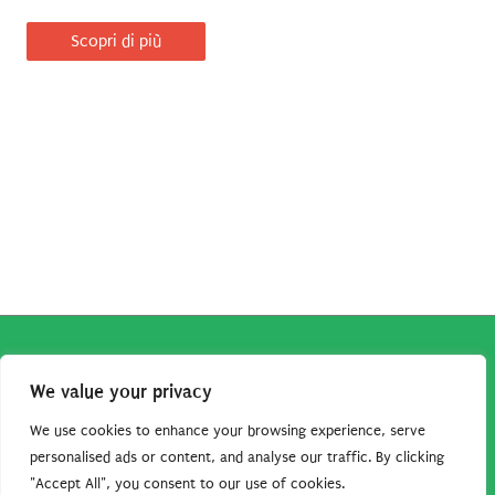
Scopri di più
Copyright © 2026
Robe da Cartoon
| Robe da Cartoon come
We value your privacy
associato Amazon percepisce dei ricavi da acquisti idonei.
Tutti i guadagni sono direttamente reinvestiti in questo sito
We use cookies to enhance your browsing experience, serve
per continuare a condividere tutorial e risorse per gli amanti
personalised ads or content, and analyse our traffic. By clicking
"Accept All", you consent to our use of cookies.
dei cartoon. Grazie per il vostro sostegno!