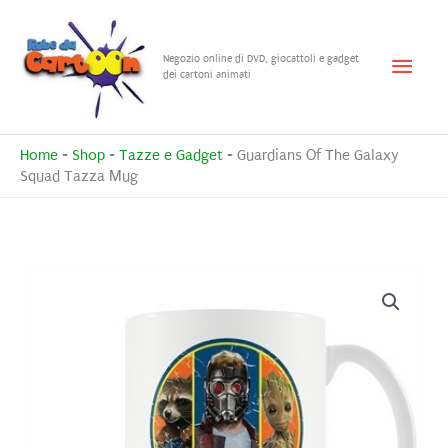
Vai
al
Menu
Negozio online di DVD, giocattoli e gadget
contenuto
dei cartoni animati
princ
Home
-
Shop
-
Tazze e Gadget
-
Guardians Of The Galaxy
Squad Tazza Mug