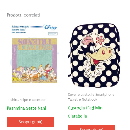
Prodotti correlati
Cover e custodie Smartphone
Tablet e Notebook
T-shirt, Felpe e accessori
Custodia iPad Mini
Pashmina Sette Nani
Clarabella
Scopri di più
Scopri di più