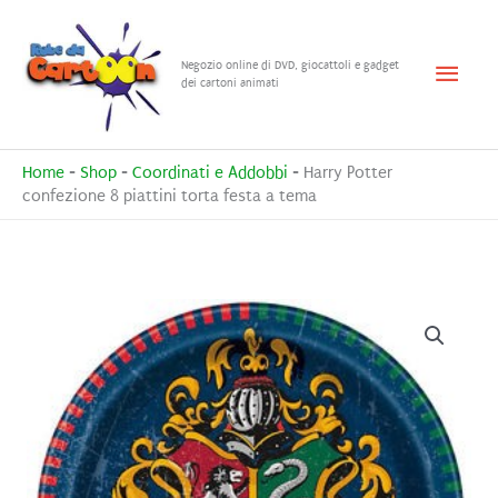
Vai
al
Menu
Negozio online di DVD, giocattoli e gadget
contenuto
dei cartoni animati
princ
Home
-
Shop
-
Coordinati e Addobbi
-
Harry Potter
confezione 8 piattini torta festa a tema