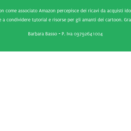
n come associato Amazon percepisce dei ricavi da acquisti idone
 a condividere tutorial e risorse per gli amanti dei cartoon. Gra
Barbara Basso - P. Iva 09792641004