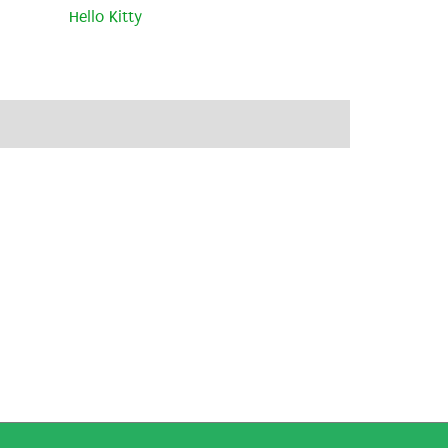
Hello Kitty
ve
Brand
Recensioni (0)