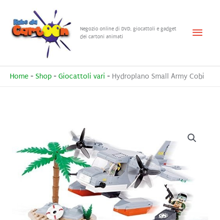
Vai
al
Menu
Negozio online di DVD, giocattoli e gadget
contenuto
dei cartoni animati
princ
Home
-
Shop
-
Giocattoli vari
-
Hydroplano Small Army Cobi