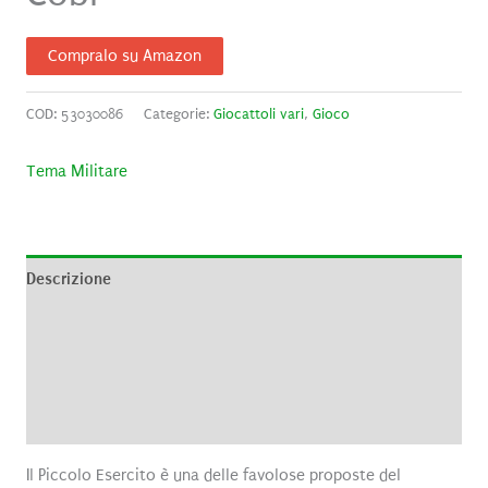
Compralo su Amazon
COD:
53030086
Categorie:
Giocattoli vari
,
Gioco
Tema Militare
Descrizione
Informazioni aggiuntive
Brand
Recensioni (0)
Il Piccolo Esercito è una delle favolose proposte del