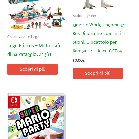
Action Figures
Jurassic World- Indominus
Rex Dinosauro con Luci e
Costruzioni e Lego
Suoni, Giocattolo per
Lego Friends – Motoscafo
Bambini 4 + Anni, GCT95
di Salvataggio, 41381
80,00
€
Scopri di più
Scopri di più