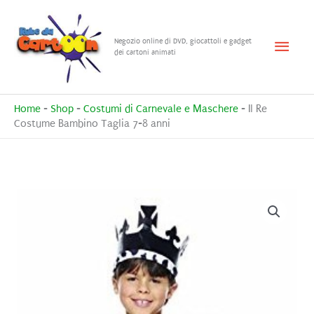
Vai
al
Menu
Negozio online di DVD, giocattoli e gadget
contenuto
dei cartoni animati
princ
Home
-
Shop
-
Costumi di Carnevale e Maschere
-
Il Re
Costume Bambino Taglia 7-8 anni