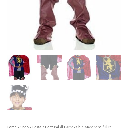
Home
/
Shop
/
Festa
/
Costumi di Carnevale e Maschere
/ Il Re