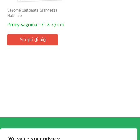
Sagome Cartonate Grandezza
Naturale
Penny sagoma 171 X 47 cm
Scopri di più
Copyright © 2026
Robe da Cartoon
| Robe da Cartoon come
We value your privacy