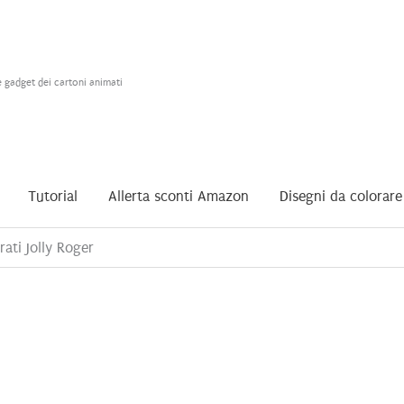
e gadget dei cartoni animati
Tutorial
Allerta sconti Amazon
Disegni da colorare
rati Jolly Roger