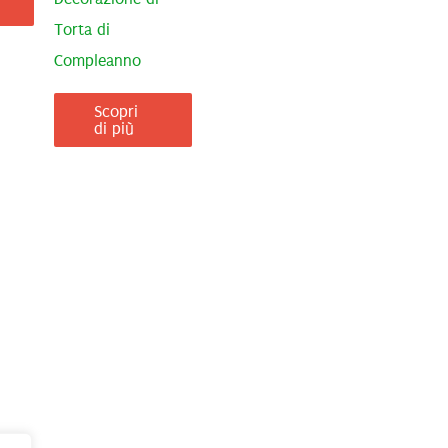
Torta di
Compleanno
Scopri
di più