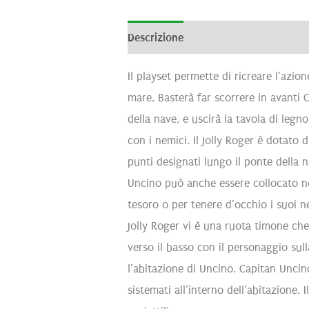
Descrizione
Informazioni aggiunti
Il playset permette di ricreare l’azio
mare. Basterà far scorrere in avanti 
della nave, e uscirà la tavola di leg
con i nemici. Il Jolly Roger è dotato 
punti designati lungo il ponte della n
Uncino può anche essere collocato ne
tesoro o per tenere d’occhio i suoi n
Jolly Roger vi è una ruota timone che
verso il basso con il personaggio sul
l’abitazione di Uncino. Capitan Uncin
sistemati all’interno dell’abitazione. 