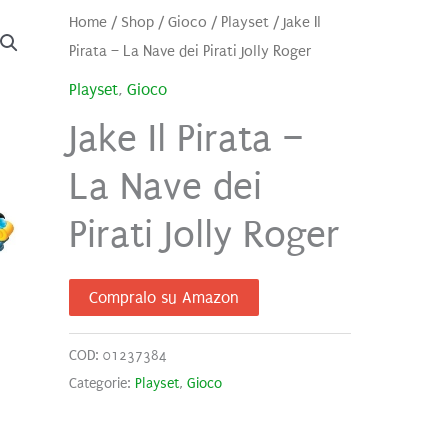
Home
/
Shop
/
Gioco
/
Playset
/ Jake Il
Pirata – La Nave dei Pirati Jolly Roger
Playset
,
Gioco
Jake Il Pirata –
La Nave dei
Pirati Jolly Roger
Compralo su Amazon
COD:
01237384
Categorie:
Playset
,
Gioco