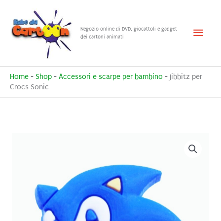
Vai
al
Menu
Negozio online di DVD, giocattoli e gadget
contenuto
dei cartoni animati
princ
Home
-
Shop
-
Accessori e scarpe per bambino
-
Jibbitz per
Crocs Sonic