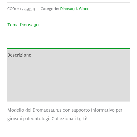
COD:
21735959
Categorie:
Dinosauri
,
Gioco
Tema Dinosauri
Descrizione
Informazioni aggiuntive
Brand
Recensioni (0)
Modello del Dromaesaurus con supporto informativo per
giovani paleontologi. Collezionali tutti!