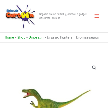
Vai
al
Menu
Negozio online di DVD, giocattoli e gadget
contenuto
dei cartoni animati
princ
Home
-
Shop
-
Dinosauri
-
Jurassic Hunters – Dromaesaurus