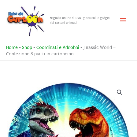
Vai
al
Menu
Negozio online di DVD, giocattoli e gadget
contenuto
dei cartoni animati
princ
Home
-
Shop
-
Coordinati e Addobbi
-
Jurassic World –
Confezione 8 piatti in cartoncino