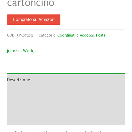
cartoncino
Compralo su Amazon
COD:
5PR87209
Categorie:
Coordinati e Addobbi
,
Festa
Jurassic World
Descrizione
Informazioni aggiuntive
Brand
Recensioni (0)