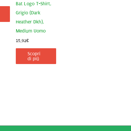
Bat Logo T-Shirt,
Grigio (Dark
Heather Dkh),
Medium Uomo
15,92
€
Scopri
di più