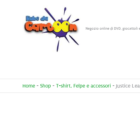
Vai
al
contenuto
Negozio online di DVD, giocattoli 
Home
-
Shop
-
T-shirt, Felpe e accessori
-
Justice Le