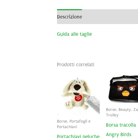
Descrizione
Informazioni aggiunti
Guida alle taglie
Prodotti correlati
Borse, Beauty, Zai
Trolley
Borse, Portafogli e
Borsa tracolla
Portachiavi
Angry Birds
Portachiavi peluche