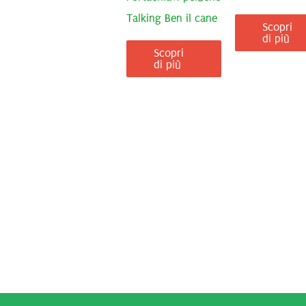
Talking Ben il cane
Scopri
di più
Scopri
di più