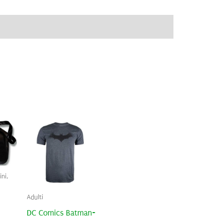
ve
Brand
Recensioni (0)
ni,
Adulti
DC Comics Batman-