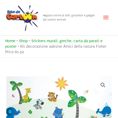
Vai
al
Menu
Negozio online di DVD, giocattoli e gadget
contenuto
dei cartoni animati
princ
Home
-
Shop
-
Stickers murali, greche, carta da parati e
poster
-
Kit decorazione adesive Amici della natura Fisher
Price 60 pz