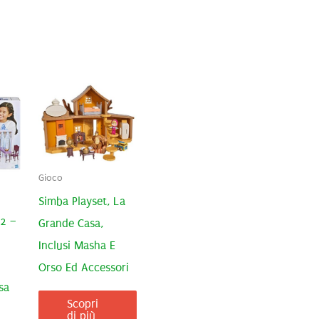
Gioco
Simba Playset, La
 2 –
Grande Casa,
Inclusi Masha E
Orso Ed Accessori
sa
Scopri
di più