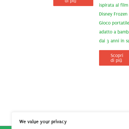
di più
ispirata al film
Disney Frozen 
Gioco portatil
adatto a bamb
dai 3 anni in s
Scopri
di più
We value your privacy