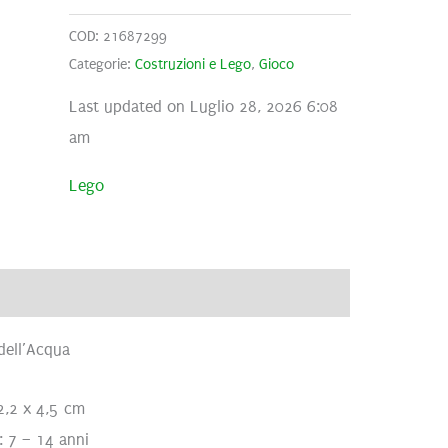
COD:
21687299
Categorie:
Costruzioni e Lego
,
Gioco
Last updated on Luglio 28, 2026 6:08
am
Lego
ve
Brand
Recensioni (0)
dell’Acqua
2,2 x 4,5 cm
: 7 – 14 anni