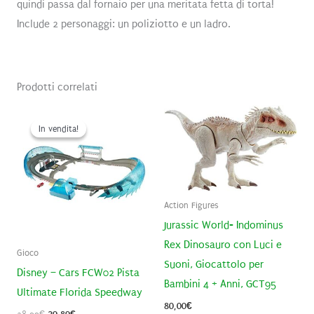
quindi passa dal fornaio per una meritata fetta di torta!
Include 2 personaggi: un poliziotto e un ladro.
Prodotti correlati
In vendita!
In vendita!
Action Figures
Jurassic World- Indominus
Rex Dinosauro con Luci e
Gioco
Suoni, Giocattolo per
Disney – Cars FCW02 Pista
Bambini 4 + Anni, GCT95
Ultimate Florida Speedway
80,00
€
Il
Il