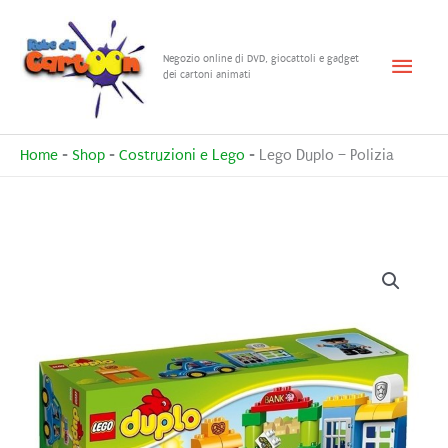
Vai
al
Menu
Negozio online di DVD, giocattoli e gadget
contenuto
dei cartoni animati
princ
Home
-
Shop
-
Costruzioni e Lego
-
Lego Duplo – Polizia