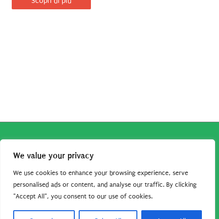
Scopri di più
Copyright © 2026
Robe da Cartoon
| Robe da Cartoon come
We value your privacy
associato Amazon percepisce dei ricavi da acquisti idonei.
Tutti i guadagni sono direttamente reinvestiti in questo sito
We use cookies to enhance your browsing experience, serve
per continuare a condividere tutorial e risorse per gli amanti
personalised ads or content, and analyse our traffic. By clicking
"Accept All", you consent to our use of cookies.
dei cartoon. Grazie per il vostro sostegno!