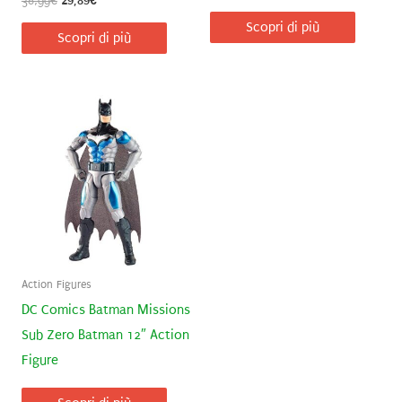
38,99
€
29,89
€
prezzo
prezzo
Scopri di più
originale
attuale
Scopri di più
era:
è:
38,99€.
29,89€.
Action Figures
DC Comics Batman Missions
Sub Zero Batman 12″ Action
Figure