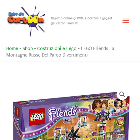
Vai
al
Menu
Negozio online di DVD, giocattoli e gadget
contenuto
dei cartoni animati
princ
Home
-
Shop
-
Costruzioni e Lego
-
LEGO Friends La
Montagne Russe Del Parco Divertimenti